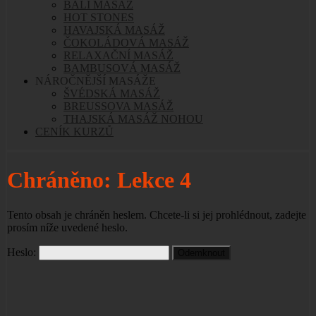
BALI MASÁŽ
HOT STONES
HAVAJSKÁ MASÁŽ
ČOKOLÁDOVÁ MASÁŽ
RELAXAČNÍ MASÁŽ
BAMBUSOVÁ MASÁŽ
NÁROČNĚJŠÍ MASÁŽE
ŠVÉDSKÁ MASÁŽ
BREUSSOVA MASÁŽ
THAJSKÁ MASÁŽ NOHOU
CENÍK KURZŮ
Chráněno: Lekce 4
Tento obsah je chráněn heslem. Chcete-li si jej prohlédnout, zadejte
prosím níže uvedené heslo.
Heslo: