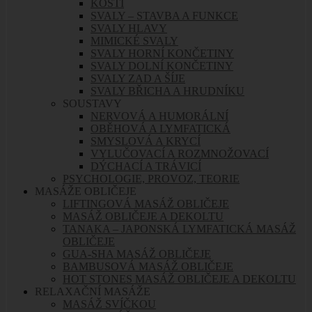
KOSTI
SVALY – STAVBA A FUNKCE
SVALY HLAVY
MIMICKÉ SVALY
SVALY HORNÍ KONČETINY
SVALY DOLNÍ KONČETINY
SVALY ZAD A ŠÍJE
SVALY BŘICHA A HRUDNÍKU
SOUSTAVY
NERVOVÁ A HUMORÁLNÍ
OBĚHOVÁ A LYMFATICKÁ
SMYSLOVÁ A KRYCÍ
VYLUČOVACÍ A ROZMNOŽOVACÍ
DÝCHACÍ A TRÁVICÍ
PSYCHOLOGIE, PROVOZ, TEORIE
MASÁŽE OBLIČEJE
LIFTINGOVÁ MASÁŽ OBLIČEJE
MASÁŽ OBLIČEJE A DEKOLTU
TANAKA – JAPONSKÁ LYMFATICKÁ MASÁŽ
OBLIČEJE
GUA-SHA MASÁŽ OBLIČEJE
BAMBUSOVÁ MASÁŽ OBLIČEJE
HOT STONES MASÁŽ OBLIČEJE A DEKOLTU
RELAXAČNÍ MASÁŽE
MASÁŽ SVÍČKOU